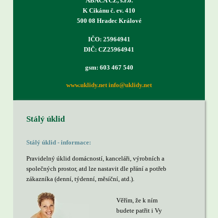
ABACA CZ, s.r.o.
K Cikánu č. ev. 410
500 08 Hradec Králové
IČO: 25964941
DIČ: CZ25964941
gsm: 603 467 540
www.uklidy.net
info@uklidy.net
Stálý úklid
Stálý úklid - informace:
Pravidelný úklid domácností, kanceláři, výrobních a
společných prostor, atd lze nastavit dle přání a potřeb
zákazníka (denní, týdenní, měsíční, atd.).
Věřím, že k ním
budete patřit i Vy